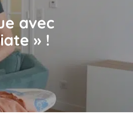
lue avec
ate » !