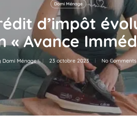
Domi Ménage
rédit d’impôt évo
on « Avance Immédi
y
Domi Ménage
23 octobre 2023
No Comments