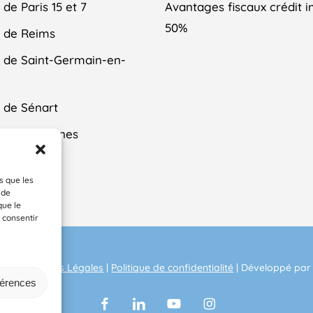
de Paris 15 et 7
Avantages fiscaux crédit 
50%
 de Reims
 de Saint-Germain-en-
 de Sénart
 de Vincennes
tez-Nous
s que les
 de
que le
 consentir
AGE.
Mentions Légales
|
Politique de confidentialité
| Développé par
férences
facebook
linkedin
youtube
instagram