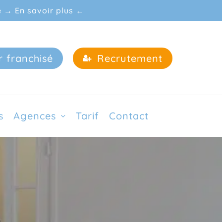
e → En savoir plus ←
r franchisé
Recrutement
s
Agences
Tarif
Contact