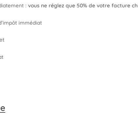
diatement :
vous ne réglez que 50% de votre facture c
 d’impôt immédiat
et
at
ge