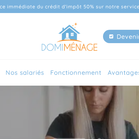
nce immédiate du crédit d'impôt 50% sur notre servic
Deveni
Nos salariés
Fonctionnement
Avantage