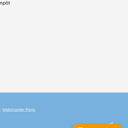
impôt
 :
Webmaster Paris
Share