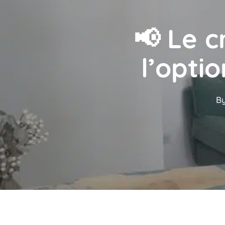
📢 Le c
l’opti
B