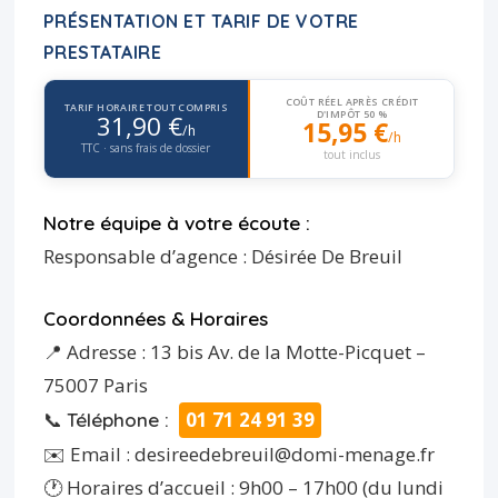
PRÉSENTATION ET TARIF DE VOTRE
PRESTATAIRE
COÛT RÉEL APRÈS CRÉDIT
TARIF HORAIRE TOUT COMPRIS
D'IMPÔT 50 %
31,90 €
15,95 €
/h
/h
TTC · sans frais de dossier
tout inclus
Notre équipe à votre écoute :
Responsable d’agence : Désirée De Breuil
Coordonnées & Horaires
📍 Adresse : 13 bis Av. de la Motte-Picquet –
75007 Paris
📞
01 71 24 91 39
Téléphone :
✉️ Email : desireedebreuil@domi-menage.fr
🕐 Horaires d’accueil : 9h00 – 17h00 (du lundi