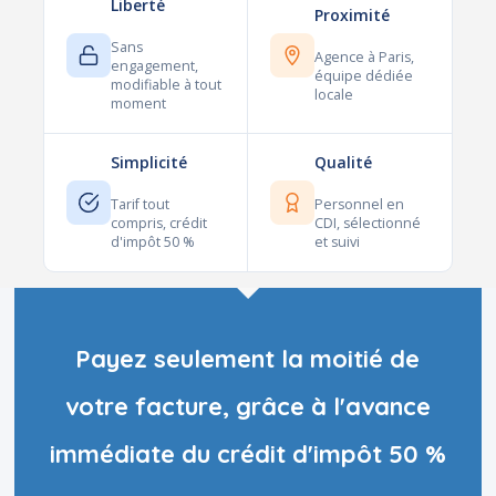
Liberté
Proximité
Sans
Agence à Paris,
engagement,
équipe dédiée
modifiable à tout
locale
moment
Simplicité
Qualité
Tarif tout
Personnel en
compris, crédit
CDI, sélectionné
d'impôt 50 %
et suivi
Payez seulement la moitié de
votre facture, grâce à l'avance
immédiate du crédit d'impôt 50 %