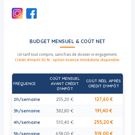
BUDGET MENSUEL & COÛT NET
Un tarif tout compris, sans frais de dossier ni engagement.
Crédit d'impôt 50 % · option Avance Immédiate disponible.
COÛT MENSUEL
COÛT RÉEL APRÈS
FRÉQUENCE
AVANT CRÉDIT
CRÉDIT D'IMPÔT
D'IMPÔT
127,60 €
2h/semaine
255,20 €
191,40 €
3h/semaine
382,80 €
255,20 €
4h/semaine
510,40 €
319,00 €
5h/semaine
638,00 €