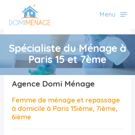
Skip
Menu
to
main
content
Spécialiste du Ménage à
Paris 15 et 7ème
Agence Domi Ménage
Femme de ménage et repassage
à domicile à Paris 15ième, 7ième,
6ième