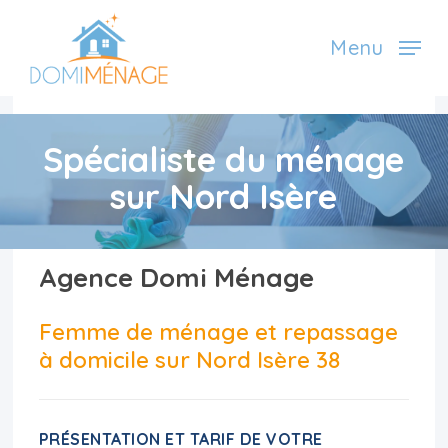
Skip
Menu
to
main
content
Spécialiste du ménage
sur Nord Isère
Agence Domi Ménage
Femme de ménage et repassage
à domicile sur Nord Isère 38
PRÉSENTATION ET TARIF DE VOTRE