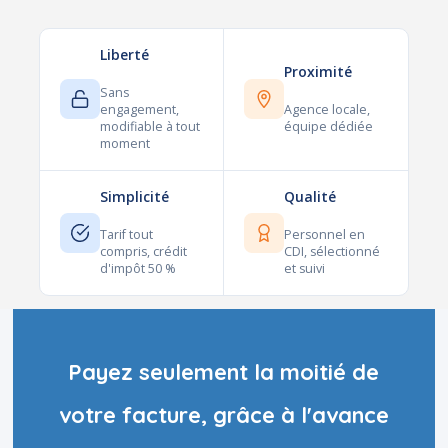
Liberté
Proximité
Sans
engagement,
Agence locale,
modifiable à tout
équipe dédiée
moment
Simplicité
Qualité
Tarif tout
Personnel en
compris, crédit
CDI, sélectionné
d'impôt 50 %
et suivi
Payez seulement la moitié de
votre facture, grâce à l'avance