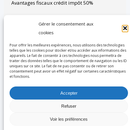
Avantages fiscaux crédit impôt 50%
NOUS REJOINDRE
Gérer le consentement aux
cookies
Domi Ménage recrute et vous souhaitez
rejoindre notre équipe?
Pour offrir les meilleures expériences, nous utilisons des technologies
telles que les cookies pour stocker et/ou accéder aux informations des
Contactez directement votre agence près de
appareils. Le fait de consentir à ces technologies nous permettra de
chez vous
traiter des données telles que le comportement de navigation ou les ID
uniques sur ce site. Le fait de ne pas consentir ou de retirer son
consentement peut avoir un effet négatif sur certaines caractéristiques
et fonctions.
Accepter
© 2026 DOMI MÉNAGE.
Mentions Légales
|
Politique de
confidentialité
| Développé par :
Webmaster Paris
Refuser
facebook
linkedin
youtube
instagram
Voir les préférences