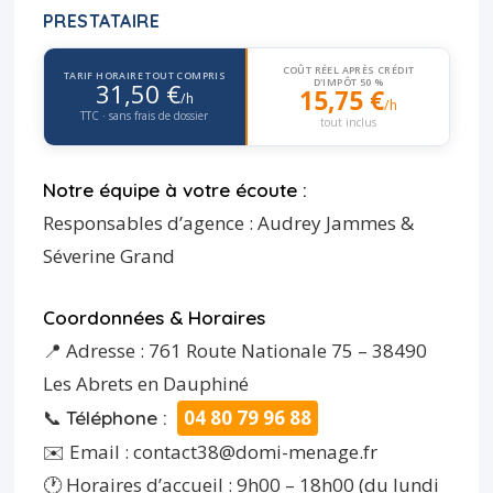
PRESTATAIRE
COÛT RÉEL APRÈS CRÉDIT
TARIF HORAIRE TOUT COMPRIS
D'IMPÔT 50 %
31,50 €
15,75 €
/h
/h
TTC · sans frais de dossier
tout inclus
Notre équipe à votre écoute :
Responsables d’agence : Audrey Jammes &
Séverine Grand
Coordonnées & Horaires
📍 Adresse : 761 Route Nationale 75 – 38490
Les Abrets en Dauphiné
📞
04 80 79 96 88
Téléphone :
✉️ Email : contact38@domi-menage.fr
🕐 Horaires d’accueil : 9h00 – 18h00 (du lundi