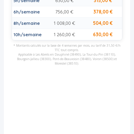
315,00 €
5h/semaine
630,00 €
378,00 €
6h/semaine
756,00 €
504,00 €
8h/semaine
1 008,00 €
630,00 €
10h/semaine
1 260,00 €
* Montants calculés sur la base de 4 semaines par mois, au tarif de 31,50 €/h
TTC tout compris.
Applicable à Les Abrets en Dauphiné (38490), La Tour-du-Pin (38110),
Bourgoin-Jallieu (38300), Pont-de-Beauvoisin (38480), Voiron (38500) et
Morestel (38510).