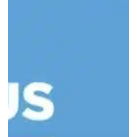
x
CAPITAL
📺
–
LE
RENDEZ-
VOUS
DES
PROS
🚀