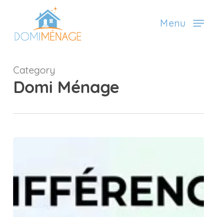
Skip
to
Menu
main
content
Category
Domi Ménage
Mandataire
ou
prestataire
?