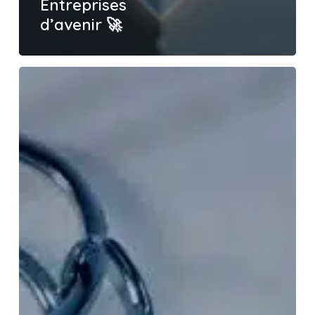
Entreprises
d’avenir 🚀
Ouverture
d’une
nouvelle
agence
Domi
Ménage
à
Paris