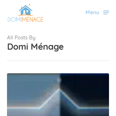
Skip
to
Menu
main
content
All Posts By
Domi Ménage