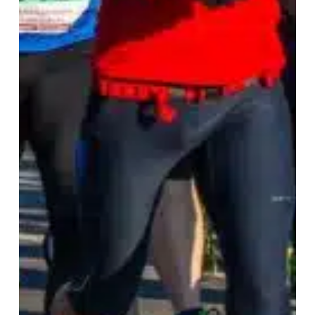
Partenaire
du
Semi-
Marathon
de
Boulogne-
Billancourt
2023