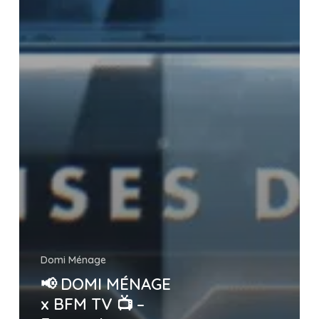
Domi Ménage
📢 DOMI MÉNAGE
x BFM TV 📺 –