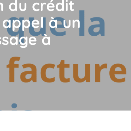
n du crédit
 appel à un
ssage à