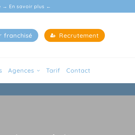
e → En savoir plus ←
r franchisé
Recrutement
s
Agences
Tarif
Contact