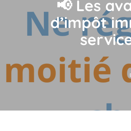
📢 Les ava
d’impôt im
servic