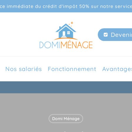
nce immédiate du crédit d'impôt 50% sur notre servic
Deveni
Nos salariés
Fonctionnement
Avantage
Domi Ménage