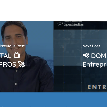
Previous Post
Next Post
TAL 📺 -
📢 DOM
PROS 🚀
Entrepr