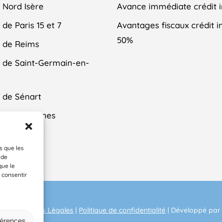
 Nord Isère
Avance immédiate crédit 
de Paris 15 et 7
Avantages fiscaux crédit 
50%
 de Reims
 de Saint-Germain-en-
 de Sénart
 de Vincennes
tez-Nous
s que les
 de
que le
 consentir
AGE.
Mentions Légales
|
Politique de confidentialité
| Développé par
férences