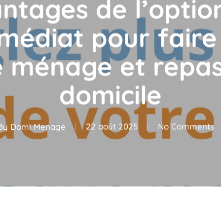
ntages de l’optio
médiat pour faire
e ménage et repa
domicile
By
Domi Menage
22 août 2025
No Comments