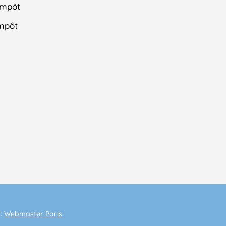
impôt
impôt
 :
Webmaster Paris